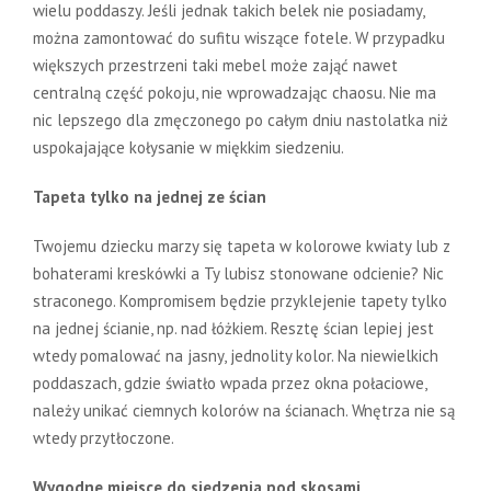
wielu poddaszy. Jeśli jednak takich belek nie posiadamy,
można zamontować do sufitu wiszące fotele. W przypadku
większych przestrzeni taki mebel może zająć nawet
centralną część pokoju, nie wprowadzając chaosu. Nie ma
nic lepszego dla zmęczonego po całym dniu nastolatka niż
uspokajające kołysanie w miękkim siedzeniu.
Tapeta tylko na jednej ze ścian
Twojemu dziecku marzy się tapeta w kolorowe kwiaty lub z
bohaterami kreskówki a Ty lubisz stonowane odcienie? Nic
straconego. Kompromisem będzie przyklejenie tapety tylko
na jednej ścianie, np. nad łóżkiem. Resztę ścian lepiej jest
wtedy pomalować na jasny, jednolity kolor. Na niewielkich
poddaszach, gdzie światło wpada przez okna połaciowe,
należy unikać ciemnych kolorów na ścianach. Wnętrza nie są
wtedy przytłoczone.
Wygodne miejsce do siedzenia pod skosami