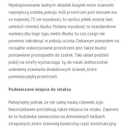
Wyeksponowanie ładnych okładek książek może stanowić
największą ozdobę pokoju. Jeśli przestrzeń pod skosami ma
co najmniej 75 cm wysokości, to oprócz półek można tam
umieścić również biurko. Podana wysokość to standardowe
wymiary dla tego typu mebli. Biurko to coś, czego nie
powinno zabraknąć w pokoju ucznia. Ciekawym pomysłem na
rozsądne wykorzystanie przestrzeni jest także biurko
postawione prostopadle do szafek. Taki układ podzieli
pokój na strefy wyznaczając tą, do nauki. Jednocześnie
unikniemy stawiania dodatkowych ścianek, które
pomniejszyłyby przestrzeń.
Podwieszane miejsce do relaksu
Pamiętajmy jednak, że nie samą nauką człowiek żyje.
Nastolatkowie potrzebują także miejsca na relaks. Zapewni
im to huśtawka zawieszona na drewnianych belkach
stropowych, które stanowią konieczną część konstrukcyjną