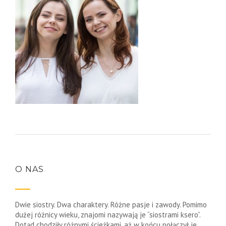
O NAS
Dwie siostry. Dwa charaktery. Różne pasje i zawody. Pomimo
dużej różnicy wieku, znajomi nazywają je “siostrami ksero”.
Dotąd chodziły różnymi ścieżkami, aż w końcu połączył je