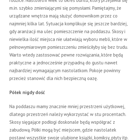
rodzice. Nastoletni wiek to okres buntu, który przejawia się
m.in. szybko zmieniającymi się pomysłami. Pamiętajmy, że
urządzane wnętrza mają służyć domownikom przez co
najmniej kilka lat. Sytuacja komplikuje się jeszcze bardziej,
gdy aranżacji ma ulec pomieszczenie na poddaszu. Skosy i
niewielka ilość miejsca nie ułatwiają wyboru mebli, które w
pełnowymiarowym pomieszczeniu zmieściłyby się bez trudu.
Warto wtedy zastosować pewne rozwiązania, które będą
praktyczne a jednocześnie przypadną do gustu nawet
najbardziej wymagającym nastolatkom. Pokoje powinny
przecież stanowić dla nich bezpieczną oazę.
Półek nigdy dość
Na poddaszu mamy znacznie mniej przestrzeni użytkowej,
dlatego przestrzeń należy wykorzystać w stu procentach.
Skosy sięgające podłogi doskonale będą współgrać z
zabudową. Półki mogą być miejscem, gdzie nastolatek
postawi wszystkie swoje ulubione książki, komiksy, płyty itp.