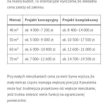
na realny budżet. To orientacyjne wyliczenia, bo dokładna
cena zależy od zakresu.
Metraż
Projekt koncepcyjny
Projekt kompleksowy
40 m²
ok. 4 000–7 200 zł
ok. 8 400–14 000 zł
50 m²
ok. 5 000–9 000 zł
ok. 10 500–17 500 zł
60 m²
ok. 6 000–10 800 zł
ok. 12 600–21 000 zł
70 m²
ok. 7 000–12 600 zł
ok. 14 700–24 500 zł
Przy małych mieszkaniach cena za metr bywa wyższa, bo
mały metraż często wymaga większej precyzji. Kawalerka
może być trudniejsza projektowo niż większe mieszkanie,
jeśli trzeba zmieścić wiele funkcji na ograniczonej
powierzchni.