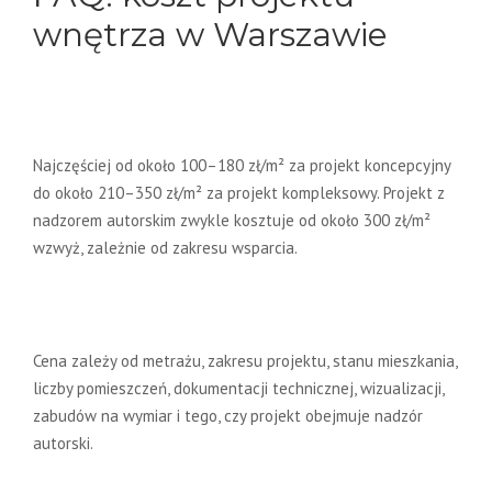
wnętrza w Warszawie
Ile kosztuje projekt wnętrza w
Warszawie w 2026 roku?
Najczęściej od około 100–180 zł/m² za projekt koncepcyjny
do około 210–350 zł/m² za projekt kompleksowy. Projekt z
nadzorem autorskim zwykle kosztuje od około 300 zł/m²
wzwyż, zależnie od zakresu wsparcia.
Od czego zależy cena projektu
wnętrza?
Cena zależy od metrażu, zakresu projektu, stanu mieszkania,
liczby pomieszczeń, dokumentacji technicznej, wizualizacji,
zabudów na wymiar i tego, czy projekt obejmuje nadzór
autorski.
Czy projekt koncepcyjny wystarczy