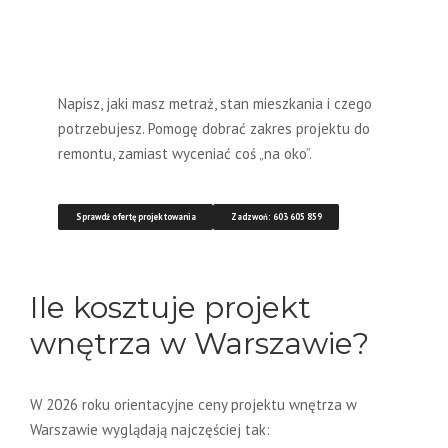
Chcesz poznać realny koszt
projektu swojego
mieszkania?
Napisz, jaki masz metraż, stan mieszkania i czego
potrzebujesz. Pomogę dobrać zakres projektu do
remontu, zamiast wyceniać coś „na oko”.
Sprawdź ofertę projektowania
Zadzwoń: 603 605 859
Ile kosztuje projekt
wnętrza w Warszawie?
W 2026 roku orientacyjne ceny projektu wnętrza w
Warszawie wyglądają najczęściej tak: