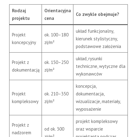
Rodzaj
Orientacyjna
Co zwykle obejmuje?
projektu
cena
układ funkcjonalny,
Projekt
ok. 100–180
kierunek stylistyczny,
koncepcyjny
zł/m²
podstawowe założenia
układ, rysunki
Projekt z
ok. 150–250
techniczne, wytyczne dla
dokumentacją
zł/m²
wykonawców
koncepcja,
Projekt
ok. 210–350
dokumentacja,
kompleksowy
zł/m²
wizualizacje, materiały,
wyposażenie
projekt kompleksowy
Projekt z
od ok. 300
oraz wsparcie
nadzorem
zł/m²
projektanta podczas