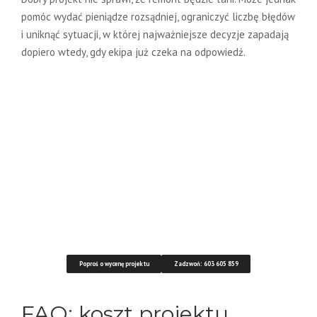
pomóc wydać pieniądze rozsądniej, ograniczyć liczbę błędów
i uniknąć sytuacji, w której najważniejsze decyzje zapadają
dopiero wtedy, gdy ekipa już czeka na odpowiedź.
Chcesz wycenić projekt
swojego mieszkania?
Napisz, jaki masz metraż, stan lokalu i czego
potrzebujesz. Zaproponuję zakres projektu
dopasowany do Twojego remontu.
Poproś o wycenę projektu
Zadzwoń: 603 605 859
FAQ: koszt projektu