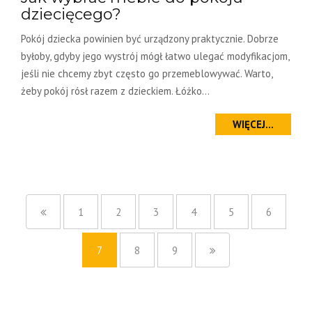
dziecięcego?
Pokój dziecka powinien być urządzony praktycznie. Dobrze
byłoby, gdyby jego wystrój mógł łatwo ulegać modyfikacjom,
jeśli nie chcemy zbyt często go przemeblowywać. Warto,
żeby pokój rósł razem z dzieckiem. Łóżko...
WIĘCEJ...
1
2
3
4
5
6
7
8
9