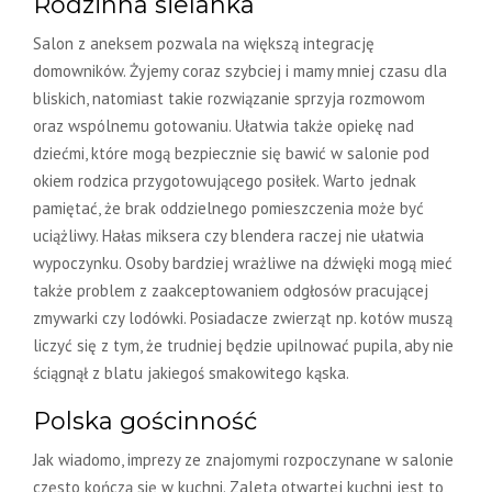
Rodzinna sielanka
Salon z aneksem pozwala na większą integrację
domowników. Żyjemy coraz szybciej i mamy mniej czasu dla
bliskich, natomiast takie rozwiązanie sprzyja rozmowom
oraz wspólnemu gotowaniu. Ułatwia także opiekę nad
dziećmi, które mogą bezpiecznie się bawić w salonie pod
okiem rodzica przygotowującego posiłek. Warto jednak
pamiętać, że brak oddzielnego pomieszczenia może być
uciążliwy. Hałas miksera czy blendera raczej nie ułatwia
wypoczynku. Osoby bardziej wrażliwe na dźwięki mogą mieć
także problem z zaakceptowaniem odgłosów pracującej
zmywarki czy lodówki. Posiadacze zwierząt np. kotów muszą
liczyć się z tym, że trudniej będzie upilnować pupila, aby nie
ściągnął z blatu jakiegoś smakowitego kąska.
Polska gościnność
Jak wiadomo, imprezy ze znajomymi rozpoczynane w salonie
często kończą się w kuchni. Zaletą otwartej kuchni jest to,