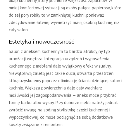
okap kuchenny, który pochłonie większość zapachów. W
mniej komfortowej sytuacji są osoby palące papierosy, które
do tej pory robiły to w zamkniętej kuchni, ponieważ
zdecydowanie łatwiej wywietrzyć małą, osobną kuchnię, niż
cały salon.
Estetyka i nowoczesność
Salon z aneksem kuchennym to bardzo atrakcyjny typ
aranżacji wnętrza. Integracja urządzeń i wyposażenia
kuchennego z meblami daje wyjątkowy efekt wizualny.
Niewątpliwą zaletą jest także duża, otwarta przestrzeń,
którą uzyskujemy poprzez eliminację ścianki dzielącej salon i
kuchnię. Większa powierzchnia daje cały wachlarz
możliwości jej zagospodarowania — aneks może przybrać
formę barku albo wyspy. Przy doborze mebli należy jednak
zwrócić uwagę na spójną stylistykę części kuchennej i
wypoczynkowej, co może pociągnąć za sobą dodatkowe
koszty związane z remontem.