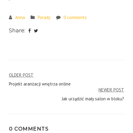
Anna
Porady
0 comments
Share:
Post
OLDER POST
Projekt aranżacji wnętrza online
navigation
NEWER POST
Jak urządzić mały salon w bloku?
0 COMMENTS