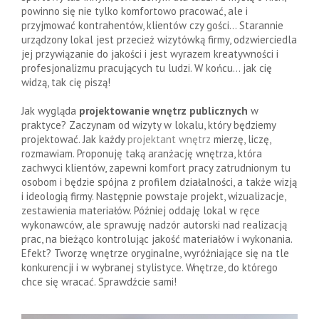
powinno się nie tylko komfortowo pracować, ale i
przyjmować kontrahentów, klientów czy gości… Starannie
urządzony lokal jest przecież wizytówką firmy, odzwierciedla
jej przywiązanie do jakości i jest wyrazem kreatywności i
profesjonalizmu pracujących tu ludzi. W końcu… jak cię
widzą, tak cię piszą!
Jak wygląda
projektowanie wnętrz publicznych
w
praktyce? Zaczynam od wizyty w lokalu, który będziemy
projektować. Jak każdy
projektant wnętrz
mierzę, liczę,
rozmawiam. Proponuję taką aranżację wnętrza, która
zachwyci klientów, zapewni komfort pracy zatrudnionym tu
osobom i będzie spójna z profilem działalności, a także wizją
i ideologią firmy. Następnie powstaje projekt, wizualizacje,
zestawienia materiałów. Później oddaję lokal w ręce
wykonawców, ale sprawuję nadzór autorski nad realizacją
prac, na bieżąco kontrolując jakość materiałów i wykonania.
Efekt? Tworzę wnętrze oryginalne, wyróżniające się na tle
konkurencji i w wybranej stylistyce. Wnętrze, do którego
chce się wracać. Sprawdźcie sami!