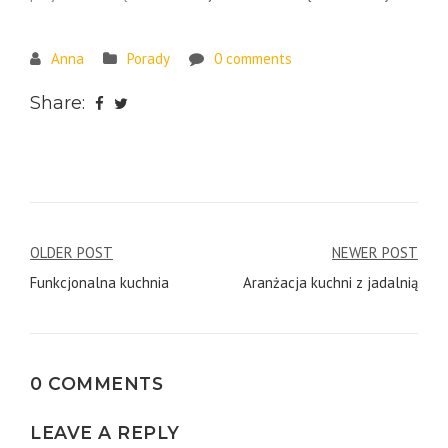
Anna
Porady
0 comments
Share:
Post
OLDER POST
NEWER POST
Funkcjonalna kuchnia
Aranżacja kuchni z jadalnią
navigation
0 COMMENTS
LEAVE A REPLY