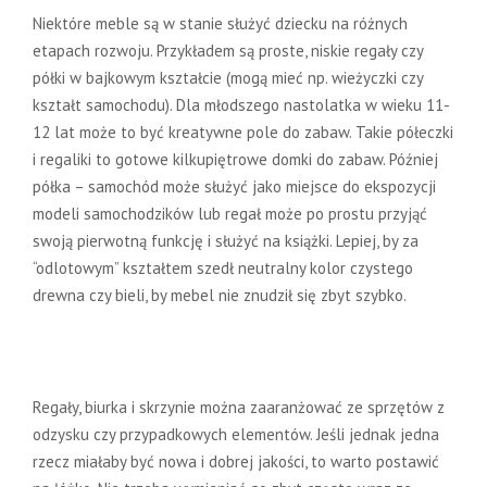
Niektóre meble są w stanie służyć dziecku na różnych
etapach rozwoju. Przykładem są proste, niskie regały czy
półki w bajkowym kształcie (mogą mieć np. wieżyczki czy
kształt samochodu). Dla młodszego nastolatka w wieku 11-
12 lat może to być kreatywne pole do zabaw. Takie półeczki
i regaliki to gotowe kilkupiętrowe domki do zabaw. Później
półka – samochód może służyć jako miejsce do ekspozycji
modeli samochodzików lub regał może po prostu przyjąć
swoją pierwotną funkcję i służyć na książki. Lepiej, by za
“odlotowym” kształtem szedł neutralny kolor czystego
drewna czy bieli, by mebel nie znudził się zbyt szybko.
Jak wybrać łóżko do pokoju
młodzieżowego?
Regały, biurka i skrzynie można zaaranżować ze sprzętów z
odzysku czy przypadkowych elementów. Jeśli jednak jedna
rzecz miałaby być nowa i dobrej jakości, to warto postawić