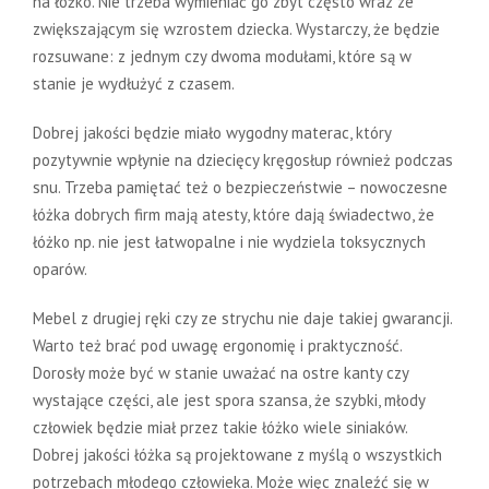
na łóżko. Nie trzeba wymieniać go zbyt często wraz ze
zwiększającym się wzrostem dziecka. Wystarczy, że będzie
rozsuwane: z jednym czy dwoma modułami, które są w
stanie je wydłużyć z czasem.
Dobrej jakości będzie miało wygodny materac, który
pozytywnie wpłynie na dziecięcy kręgosłup również podczas
snu. Trzeba pamiętać też o bezpieczeństwie – nowoczesne
łóżka dobrych firm mają atesty, które dają świadectwo, że
łóżko np. nie jest łatwopalne i nie wydziela toksycznych
oparów.
Mebel z drugiej ręki czy ze strychu nie daje takiej gwarancji.
Warto też brać pod uwagę ergonomię i praktyczność.
Dorosły może być w stanie uważać na ostre kanty czy
wystające części, ale jest spora szansa, że szybki, młody
człowiek będzie miał przez takie łóżko wiele siniaków.
Dobrej jakości łóżka są projektowane z myślą o wszystkich
potrzebach młodego człowieka. Może więc znaleźć się w