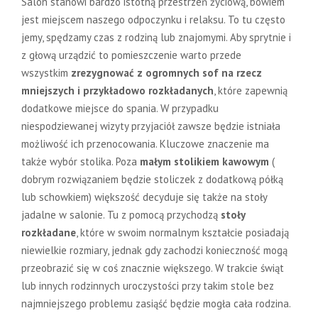
Salon stanowi bardzo istotną przestrzeń życiową, bowiem
jest miejscem naszego odpoczynku i relaksu. To tu często
jemy, spędzamy czas z rodziną lub znajomymi. Aby sprytnie i
z głową urządzić to pomieszczenie warto przede
wszystkim
zrezygnować z ogromnych sof na rzecz
mniejszych i przykładowo rozkładanych
, które zapewnią
dodatkowe miejsce do spania. W przypadku
niespodziewanej wizyty przyjaciół zawsze będzie istniała
możliwość ich przenocowania. Kluczowe znaczenie ma
także wybór stolika. Poza
małym stolikiem kawowym
(
dobrym rozwiązaniem będzie stoliczek z dodatkową półką
lub schowkiem) większość decyduje się także na stoły
jadalne w salonie. Tu z pomocą przychodzą
stoły
rozkładane
, które w swoim normalnym kształcie posiadają
niewielkie rozmiary, jednak gdy zachodzi konieczność mogą
przeobrazić się w coś znacznie większego. W trakcie świąt
lub innych rodzinnych uroczystości przy takim stole bez
najmniejszego problemu zasiąść będzie mogła cała rodzina.