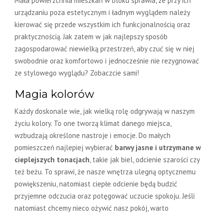
Mała powierzchnia mieszkań w bloku sprawia, że przy ich
urządzaniu poza estetycznym i ładnym wyglądem należy
kierować się przede wszystkim ich funkcjonalnością oraz
praktycznością. Jak zatem w jak najlepszy sposób
zagospodarować niewielką przestrzeń, aby czuć się w niej
swobodnie oraz komfortowo i jednocześnie nie rezygnować
ze stylowego wyglądu? Zobaczcie sami!
Magia kolorów
Każdy doskonale wie, jak wielką rolę odgrywają w naszym
życiu kolory. To one tworzą klimat danego miejsca,
wzbudzają określone nastroje i emocje. Do małych
pomieszczeń najlepiej wybierać
barwy jasne i utrzymane w
cieplejszych tonacjach
, takie jak biel, odcienie szarości czy
też beżu. To sprawi, że nasze wnętrza ulegną optycznemu
powiększeniu, natomiast ciepłe odcienie będą budzić
przyjemne odczucia oraz potęgować uczucie spokoju. Jeśli
natomiast chcemy nieco ożywić nasz pokój, warto